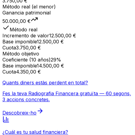
3.750,00 €
Método real (el menor)
Ganancia patrimonial
50.000,00 €
Método real
Incremento de valor
12.500,00 €
Base imponible
12.500,00 €
Cuota
3.750,00 €
Método objetivo
Coeficiente (
10
años)
29
%
Base imponible
14.500,00 €
Cuota
4.350,00 €
Quants diners estàs perdent en total?
Fes la teva Radiografia Financera gratuïta — 60 segons,
3 accions concretes.
Descobreix-ho
¿Cuál es tu salud financiera?