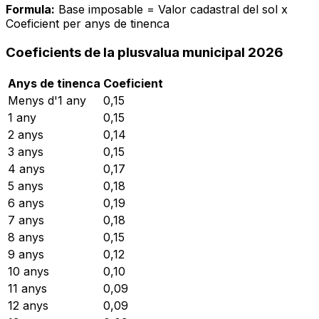
Formula:
Base imposable = Valor cadastral del sol x
Coeficient per anys de tinenca
Coeficients de la plusvalua municipal 2026
Anys de tinenca
Coeficient
Menys d'1 any
0,15
1 any
0,15
2 anys
0,14
3 anys
0,15
4 anys
0,17
5 anys
0,18
6 anys
0,19
7 anys
0,18
8 anys
0,15
9 anys
0,12
10 anys
0,10
11 anys
0,09
12 anys
0,09