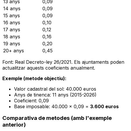
13 anys
0,09
14 anys
0,09
15 anys
0,09
16 anys
0,10
17 anys
0,12
18 anys
0,16
19 anys
0,20
20+ anys
0,45
Font: Real Decreto-ley 26/2021. Els ajuntaments poden
actualitzar aquests coeficients anualment.
Exemple (metode objectiu):
Valor cadastral del sol: 40.000 euros
Anys de tinenca: 11 anys (2015-2026)
Coeficient: 0,09
Base imposable: 40.000 x 0,09 =
3.600 euros
Comparativa de metodes (amb l'exemple
anterior)