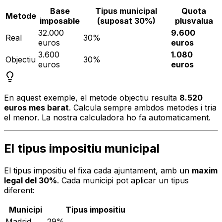
Base
Tipus municipal
Quota
Metode
imposable
(suposat 30%)
plusvalua
32.000
9.600
Real
30%
euros
euros
3.600
1.080
Objectiu
30%
euros
euros
En aquest exemple, el metode objectiu resulta
8.520
euros mes barat
. Calcula sempre ambdos metodes i tria
el menor. La nostra calculadora ho fa automaticament.
El tipus impositiu municipal
El tipus impositiu el fixa cada ajuntament, amb un
maxim
legal del 30%
. Cada municipi pot aplicar un tipus
diferent:
Municipi
Tipus impositiu
Madrid
29%