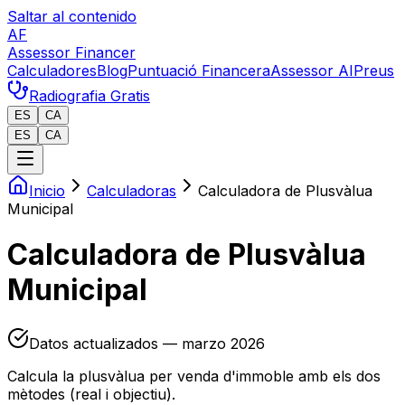
Saltar al contenido
AF
Assessor Financer
Calculadores
Blog
Puntuació Financera
Assessor AI
Preus
Radiografia Gratis
ES
CA
ES
CA
Inicio
Calculadoras
Calculadora de Plusvàlua
Municipal
Calculadora de Plusvàlua
Municipal
Datos actualizados — marzo 2026
Calcula la plusvàlua per venda d'immoble amb els dos
mètodes (real i objectiu).