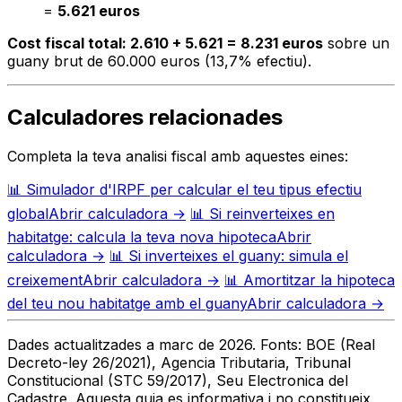
=
5.621 euros
Cost fiscal total: 2.610 + 5.621 = 8.231 euros
sobre un
guany brut de 60.000 euros (13,7% efectiu).
Calculadores relacionades
Completa la teva analisi fiscal amb aquestes eines:
📊
Simulador d'IRPF per calcular el teu tipus efectiu
global
Abrir calculadora →
📊
Si reinverteixes en
habitatge: calcula la teva nova hipoteca
Abrir
calculadora →
📊
Si inverteixes el guany: simula el
creixement
Abrir calculadora →
📊
Amortitzar la hipoteca
del teu nou habitatge amb el guany
Abrir calculadora →
Dades actualitzades a marc de 2026. Fonts: BOE (Real
Decreto-ley 26/2021), Agencia Tributaria, Tribunal
Constitucional (STC 59/2017), Seu Electronica del
Cadastre. Aquesta guia es informativa i no constitueix