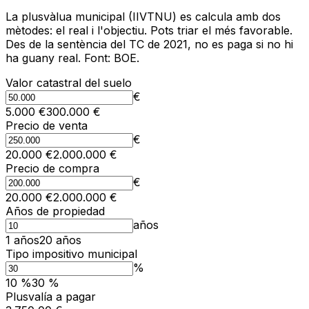
La plusvàlua municipal (IIVTNU) es calcula amb dos
mètodes: el real i l'objectiu. Pots triar el més favorable.
Des de la sentència del TC de 2021, no es paga si no hi
ha guany real. Font: BOE.
Valor catastral del suelo
€
5.000
€
300.000
€
Precio de venta
€
20.000
€
2.000.000
€
Precio de compra
€
20.000
€
2.000.000
€
Años de propiedad
años
1
años
20
años
Tipo impositivo municipal
%
10
%
30
%
Plusvalía a pagar