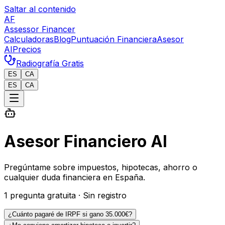
Saltar al contenido
AF
Assessor Financer
Calculadoras
Blog
Puntuación Financiera
Asesor
AI
Precios
Radiografía Gratis
ES
CA
ES
CA
Asesor Financiero AI
Pregúntame sobre impuestos, hipotecas, ahorro o
cualquier duda financiera en España.
1 pregunta gratuita · Sin registro
¿Cuánto pagaré de IRPF si gano 35.000€?