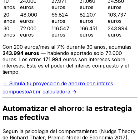
10
24.000
27.971
31.060
34.580
anos
euros
euros
euros
euros
20
48.000
65.824
82.207
103.737
anos
euros
euros
euros
euros
30
72.000
116.547
166.451
243.994
anos
euros
euros
euros
euros
Con 200 euros/mes al 7% durante 30 anos, acumulas
243.994 euros
— habiendo aportado solo 72.000
euros. Los otros 171.994 euros son intereses sobre
intereses. Este es el poder del interes compuesto y el
tiempo.
📊
Simula tu proyeccion de ahorro con interes
compuesto
Abrir calculadora →
Automatizar el ahorro: la estrategia
mas efectiva
Segun la psicologia del comportamiento (Nudge Theory
de Richard Thaler, Premio Nobel de Economia 2017),