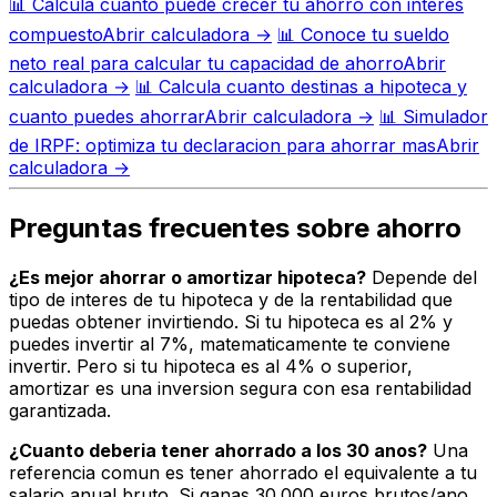
📊
Calcula cuanto puede crecer tu ahorro con interes
compuesto
Abrir calculadora →
📊
Conoce tu sueldo
neto real para calcular tu capacidad de ahorro
Abrir
calculadora →
📊
Calcula cuanto destinas a hipoteca y
cuanto puedes ahorrar
Abrir calculadora →
📊
Simulador
de IRPF: optimiza tu declaracion para ahorrar mas
Abrir
calculadora →
Preguntas frecuentes sobre ahorro
¿Es mejor ahorrar o amortizar hipoteca?
Depende del
tipo de interes de tu hipoteca y de la rentabilidad que
puedas obtener invirtiendo. Si tu hipoteca es al 2% y
puedes invertir al 7%, matematicamente te conviene
invertir. Pero si tu hipoteca es al 4% o superior,
amortizar es una inversion segura con esa rentabilidad
garantizada.
¿Cuanto deberia tener ahorrado a los 30 anos?
Una
referencia comun es tener ahorrado el equivalente a tu
salario anual bruto. Si ganas 30.000 euros brutos/ano,