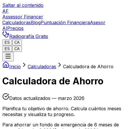
x
Saltar al contenido
AF
Assessor Financer
Calculadoras
Blog
Puntuación Financiera
Asesor
AI
Precios
Radiografía Gratis
ES
CA
ES
CA
Inicio
Calculadoras
Calculadora de Ahorro
Calculadora de Ahorro
Datos actualizados — marzo 2026
Planifica tu objetivo de ahorro. Calcula cuántos meses
necesitas y visualiza tu progreso.
Para ahorrar un fondo de emergencia de 6 meses de