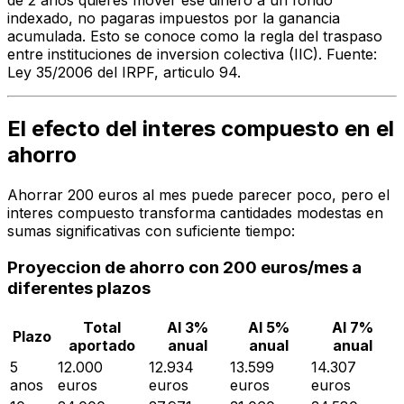
de 2 anos quieres mover ese dinero a un fondo
indexado, no pagaras impuestos por la ganancia
acumulada. Esto se conoce como la regla del traspaso
entre instituciones de inversion colectiva (IIC). Fuente:
Ley 35/2006 del IRPF, articulo 94.
El efecto del interes compuesto en el
ahorro
Ahorrar 200 euros al mes puede parecer poco, pero el
interes compuesto transforma cantidades modestas en
sumas significativas con suficiente tiempo:
Proyeccion de ahorro con 200 euros/mes a
diferentes plazos
Total
Al 3%
Al 5%
Al 7%
Plazo
aportado
anual
anual
anual
5
12.000
12.934
13.599
14.307
anos
euros
euros
euros
euros