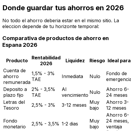
Donde guardar tus ahorros en 2026
No todo el ahorro deberia estar en el mismo sitio. La
eleccion depende de tu horizonte temporal:
Comparativa de productos de ahorro en
Espana 2026
Rentabilidad
Producto
Liquidez
Riesgo
Ideal para
2026
Cuenta de
1,5% - 3%
Fondo de
ahorro
Inmediata
Nulo
TAE
emergenci
remunerada
Deposito a
2% - 3,5%
Al
Ahorro 6-
Nulo
plazo fijo
TAE
vencimiento
24 meses
Letras del
Muy
Ahorro 3-
2,5% - 3%
3-12 meses
Tesoro
bajo
12 meses
Ahorro 6-
Fondo
Muy
24 meses,
2,5% - 3,5%
1-2 dias
monetario
bajo
ventaja