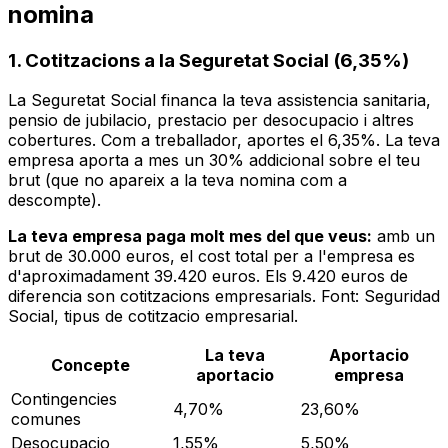
nomina
1. Cotitzacions a la Seguretat Social (6,35%)
La Seguretat Social financa la teva assistencia sanitaria,
pensio de jubilacio, prestacio per desocupacio i altres
cobertures. Com a treballador, aportes el 6,35%. La teva
empresa aporta a mes un 30% addicional sobre el teu
brut (que no apareix a la teva nomina com a
descompte).
La teva empresa paga molt mes del que veus:
amb un
brut de 30.000 euros, el cost total per a l'empresa es
d'aproximadament 39.420 euros. Els 9.420 euros de
diferencia son cotitzacions empresarials. Font: Seguridad
Social, tipus de cotitzacio empresarial.
La teva
Aportacio
Concepte
aportacio
empresa
Contingencies
4,70%
23,60%
comunes
Desocupacio
1,55%
5,50%