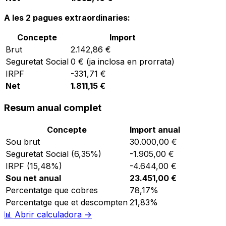
A les 2 pagues extraordinaries:
Concepte
Import
Brut
2.142,86 €
Seguretat Social
0 € (ja inclosa en prorrata)
IRPF
-331,71 €
Net
1.811,15 €
Resum anual complet
Concepte
Import anual
Sou brut
30.000,00 €
Seguretat Social (6,35%)
-1.905,00 €
IRPF (15,48%)
-4.644,00 €
Sou net anual
23.451,00 €
Percentatge que cobres
78,17%
Percentatge que et descompten
21,83%
📊
Abrir calculadora →