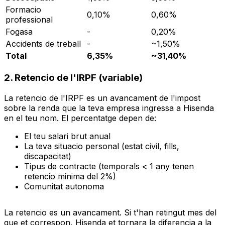
Formacio
0,10%
0,60%
professional
Fogasa
-
0,20%
Accidents de treball
-
~1,50%
Total
6,35%
~31,40%
2. Retencio de l'IRPF (variable)
La retencio de l'IRPF es un avancament de l'impost
sobre la renda que la teva empresa ingressa a Hisenda
en el teu nom. El percentatge depen de:
El teu salari brut anual
La teva situacio personal (estat civil, fills,
discapacitat)
Tipus de contracte (temporals < 1 any tenen
retencio minima del 2%)
Comunitat autonoma
La retencio es un avancament. Si t'han retingut mes del
que et correspon, Hisenda et tornara la diferencia a la