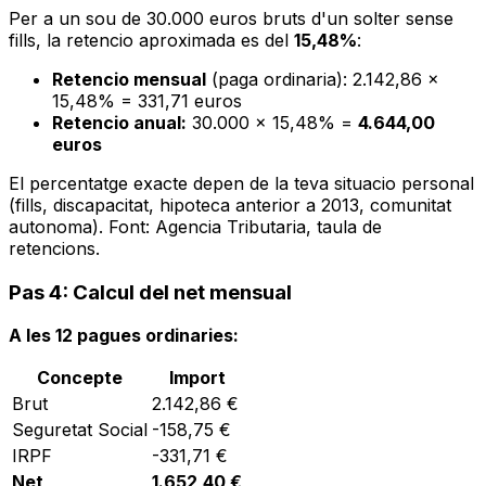
Per a un sou de 30.000 euros bruts d'un solter sense
fills, la retencio aproximada es del
15,48%
:
Retencio mensual
(paga ordinaria): 2.142,86 x
15,48% = 331,71 euros
Retencio anual:
30.000 x 15,48% =
4.644,00
euros
El percentatge exacte depen de la teva situacio personal
(fills, discapacitat, hipoteca anterior a 2013, comunitat
autonoma). Font: Agencia Tributaria, taula de
retencions.
Pas 4: Calcul del net mensual
A les 12 pagues ordinaries:
Concepte
Import
Brut
2.142,86 €
Seguretat Social
-158,75 €
IRPF
-331,71 €
Net
1.652,40 €