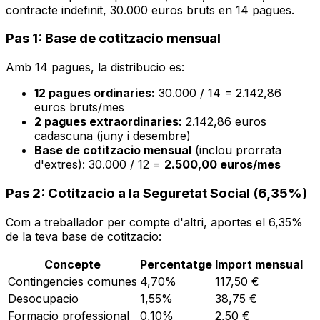
contracte indefinit, 30.000 euros bruts en 14 pagues.
Pas 1: Base de cotitzacio mensual
Amb 14 pagues, la distribucio es:
12 pagues ordinaries:
30.000 / 14 = 2.142,86
euros bruts/mes
2 pagues extraordinaries:
2.142,86 euros
cadascuna (juny i desembre)
Base de cotitzacio mensual
(inclou prorrata
d'extres): 30.000 / 12 =
2.500,00 euros/mes
Pas 2: Cotitzacio a la Seguretat Social (6,35%)
Com a treballador per compte d'altri, aportes el 6,35%
de la teva base de cotitzacio:
Concepte
Percentatge
Import mensual
Contingencies comunes
4,70%
117,50 €
Desocupacio
1,55%
38,75 €
Formacio professional
0,10%
2,50 €