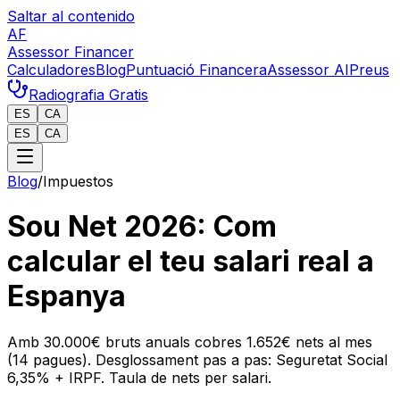
Saltar al contenido
AF
Assessor Financer
Calculadores
Blog
Puntuació Financera
Assessor AI
Preus
Radiografia Gratis
ES
CA
ES
CA
Blog
/
Impuestos
Sou Net 2026: Com
calcular el teu salari real a
Espanya
Amb 30.000€ bruts anuals cobres 1.652€ nets al mes
(14 pagues). Desglossament pas a pas: Seguretat Social
6,35% + IRPF. Taula de nets per salari.