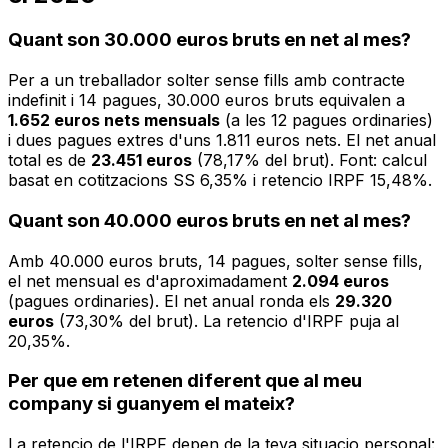
Quant son 30.000 euros bruts en net al mes?
Per a un treballador solter sense fills amb contracte
indefinit i 14 pagues, 30.000 euros bruts equivalen a
1.652 euros nets mensuals
(a les 12 pagues ordinaries)
i dues pagues extres d'uns 1.811 euros nets. El net anual
total es de
23.451 euros
(78,17% del brut). Font: calcul
basat en cotitzacions SS 6,35% i retencio IRPF 15,48%.
Quant son 40.000 euros bruts en net al mes?
Amb 40.000 euros bruts, 14 pagues, solter sense fills,
el net mensual es d'aproximadament
2.094 euros
(pagues ordinaries). El net anual ronda els
29.320
euros
(73,30% del brut). La retencio d'IRPF puja al
20,35%.
Per que em retenen diferent que al meu
company si guanyem el mateix?
La retencio de l'IRPF depen de la teva situacio personal: