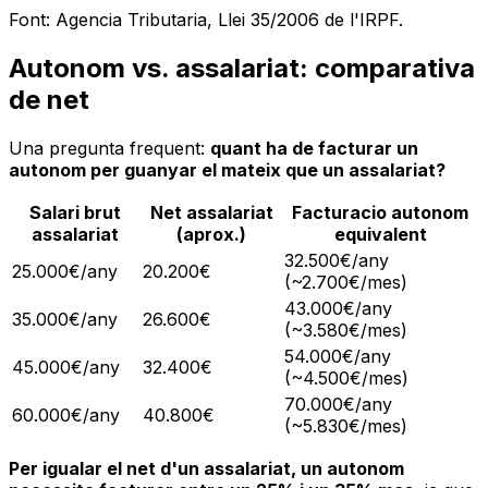
Font: Agencia Tributaria, Llei 35/2006 de l'IRPF.
Autonom vs. assalariat: comparativa
de net
Una pregunta frequent:
quant ha de facturar un
autonom per guanyar el mateix que un assalariat?
Salari brut
Net assalariat
Facturacio autonom
assalariat
(aprox.)
equivalent
32.500€/any
25.000€/any
20.200€
(~2.700€/mes)
43.000€/any
35.000€/any
26.600€
(~3.580€/mes)
54.000€/any
45.000€/any
32.400€
(~4.500€/mes)
70.000€/any
60.000€/any
40.800€
(~5.830€/mes)
Per igualar el net d'un assalariat, un autonom