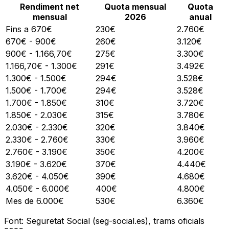
Rendiment net
Quota mensual
Quota
mensual
2026
anual
Fins a 670€
230€
2.760€
670€ - 900€
260€
3.120€
900€ - 1.166,70€
275€
3.300€
1.166,70€ - 1.300€
291€
3.492€
1.300€ - 1.500€
294€
3.528€
1.500€ - 1.700€
294€
3.528€
1.700€ - 1.850€
310€
3.720€
1.850€ - 2.030€
315€
3.780€
2.030€ - 2.330€
320€
3.840€
2.330€ - 2.760€
330€
3.960€
2.760€ - 3.190€
350€
4.200€
3.190€ - 3.620€
370€
4.440€
3.620€ - 4.050€
390€
4.680€
4.050€ - 6.000€
400€
4.800€
Mes de 6.000€
530€
6.360€
Font: Seguretat Social (seg-social.es), trams oficials