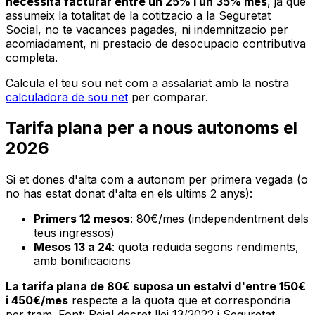
necessita facturar entre un 25% i un 35% mes
, ja que
assumeix la totalitat de la cotitzacio a la Seguretat
Social, no te vacances pagades, ni indemnitzacio per
acomiadament, ni prestacio de desocupacio contributiva
completa.
Calcula el teu sou net com a assalariat amb la nostra
calculadora de sou net
per comparar.
Tarifa plana per a nous autonoms el
2026
Si et dones d'alta com a autonom per primera vegada (o
no has estat donat d'alta en els ultims 2 anys):
Primers 12 mesos
: 80€/mes (independentment dels
teus ingressos)
Mesos 13 a 24
: quota reduida segons rendiments,
amb bonificacions
La tarifa plana de 80€ suposa un estalvi d'entre 150€
i 450€/mes
respecte a la quota que et correspondria
per tram. Font: Reial decret llei 13/2022 i Seguretat