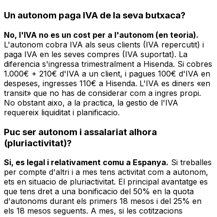
Un autonom paga IVA de la seva butxaca?
No, l'IVA no es un cost per a l'autonom (en teoria).
L'autonom cobra IVA als seus clients (IVA repercutit) i
paga IVA en les seves compres (IVA suportat). La
diferencia s'ingressa trimestralment a Hisenda. Si cobres
1.000€ + 210€ d'IVA a un client, i pagues 100€ d'IVA en
despeses, ingresses 110€ a Hisenda. L'IVA es diners «en
transit» que no has de considerar com a ingres propi.
No obstant aixo, a la practica, la gestio de l'IVA
requereix liquiditat i planificacio.
Puc ser autonom i assalariat alhora
(pluriactivitat)?
Si, es legal i relativament comu a Espanya.
Si treballes
per compte d'altri i a mes tens activitat com a autonom,
ets en situacio de pluriactivitat. El principal avantatge es
que tens dret a una bonificacio del 50% en la quota
d'autonoms durant els primers 18 mesos i del 25% en
els 18 mesos seguents. A mes, si les cotitzacions