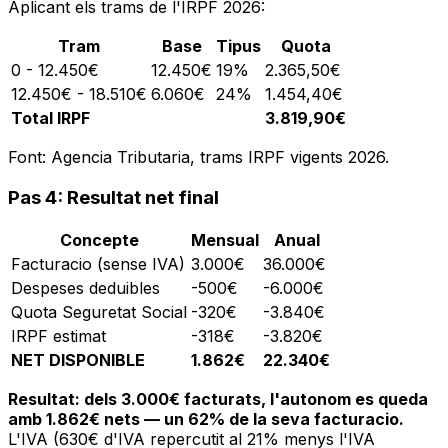
Aplicant els trams de l'IRPF 2026:
Tram
Base
Tipus
Quota
0 - 12.450€
12.450€
19%
2.365,50€
12.450€ - 18.510€
6.060€
24%
1.454,40€
Total IRPF
3.819,90€
Font: Agencia Tributaria, trams IRPF vigents 2026.
Pas 4: Resultat net final
Concepte
Mensual
Anual
Facturacio (sense IVA)
3.000€
36.000€
Despeses deduibles
-500€
-6.000€
Quota Seguretat Social
-320€
-3.840€
IRPF estimat
-318€
-3.820€
NET DISPONIBLE
1.862€
22.340€
Resultat: dels 3.000€ facturats, l'autonom es queda
amb 1.862€ nets — un 62% de la seva facturacio.
L'IVA (630€ d'IVA repercutit al 21% menys l'IVA