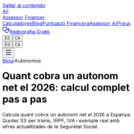
Saltar al contenido
AF
Assessor Financer
Calculadores
Blog
Puntuació Financera
Assessor AI
Preus
Radiografia Gratis
ES
CA
ES
CA
Blog
/
Autónomos
Quant cobra un autonom
net el 2026: calcul complet
pas a pas
Calcula quant cobra un autonom net el 2026 a Espanya.
Quotes SS per trams, IRPF, IVA i exemple real amb
xifres actualitzades de la Seguretat Social.