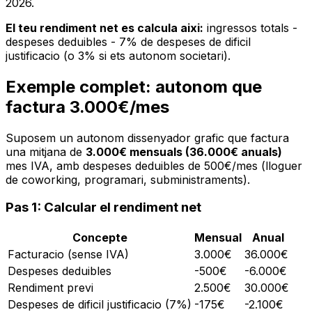
2026.
El teu rendiment net es calcula aixi:
ingressos totals -
despeses deduibles - 7% de despeses de dificil
justificacio (o 3% si ets autonom societari).
Exemple complet: autonom que
factura 3.000€/mes
Suposem un autonom dissenyador grafic que factura
una mitjana de
3.000€ mensuals (36.000€ anuals)
mes IVA, amb despeses deduibles de 500€/mes (lloguer
de coworking, programari, subministraments).
Pas 1: Calcular el rendiment net
Concepte
Mensual
Anual
Facturacio (sense IVA)
3.000€
36.000€
Despeses deduibles
-500€
-6.000€
Rendiment previ
2.500€
30.000€
Despeses de dificil justificacio (7%)
-175€
-2.100€