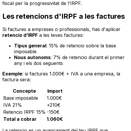
fiscal per la progressivitat de l'IRPF.
Les retencions d'IRPF a les factures
Si factures a empreses o professionals, has d'aplicar
retencio d'IRPF
a les teves factures:
Tipus general
: 15% de retencio sobre la base
imposable
Nous autonoms
: 7% de retencio durant el primer
any i els dos seguents
Exemple
: si factures 1.000€ + IVA a una empresa, la
factura sera:
Concepte
Import
Base imposable
1.000€
IVA 21%
+210€
Retencio IRPF 15%
-150€
Total a cobrar
1.060€
La retencio es un avancament del teu IRPF que