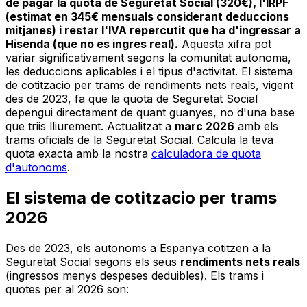
de pagar la quota de Seguretat Social (320€), l'IRPF
(estimat en 345€ mensuals considerant deduccions
mitjanes) i restar l'IVA repercutit que ha d'ingressar a
Hisenda (que no es ingres real).
Aquesta xifra pot
variar significativament segons la comunitat autonoma,
les deduccions aplicables i el tipus d'activitat. El sistema
de cotitzacio per trams de rendiments nets reals, vigent
des de 2023, fa que la quota de Seguretat Social
depengui directament de quant guanyes, no d'una base
que triis lliurement. Actualitzat a
marc 2026
amb els
trams oficials de la Seguretat Social. Calcula la teva
quota exacta amb la nostra
calculadora de quota
d'autonoms
.
El sistema de cotitzacio per trams
2026
Des de 2023, els autonoms a Espanya cotitzen a la
Seguretat Social segons els seus
rendiments nets reals
(ingressos menys despeses deduibles). Els trams i
quotes per al 2026 son: