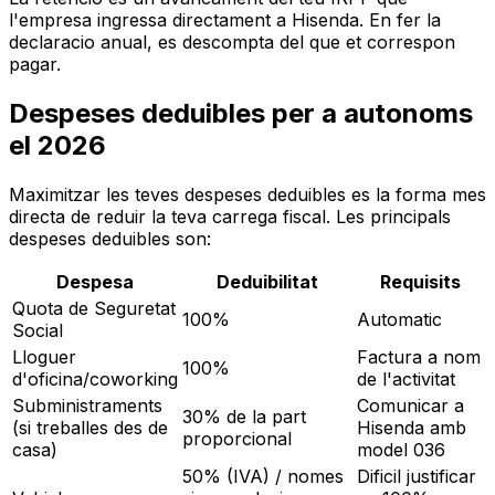
l'empresa ingressa directament a Hisenda. En fer la
declaracio anual, es descompta del que et correspon
pagar.
Despeses deduibles per a autonoms
el 2026
Maximitzar les teves despeses deduibles es la forma mes
directa de reduir la teva carrega fiscal. Les principals
despeses deduibles son:
Despesa
Deduibilitat
Requisits
Quota de Seguretat
100%
Automatic
Social
Lloguer
Factura a nom
100%
d'oficina/coworking
de l'activitat
Subministraments
Comunicar a
30% de la part
(si treballes des de
Hisenda amb
proporcional
casa)
model 036
50% (IVA) / nomes
Dificil justificar