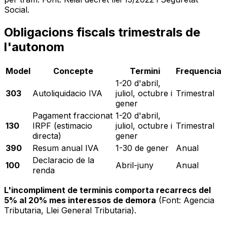
Social.
Obligacions fiscals trimestrals de
l'autonom
Model
Concepte
Termini
Frequencia
1-20 d'abril,
303
Autoliquidacio IVA
juliol, octubre i
Trimestral
gener
Pagament fraccionat
1-20 d'abril,
130
IRPF (estimacio
juliol, octubre i
Trimestral
directa)
gener
390
Resum anual IVA
1-30 de gener
Anual
Declaracio de la
100
Abril-juny
Anual
renda
L'incompliment de terminis comporta recarrecs del
5% al 20% mes interessos de demora
(Font: Agencia
Tributaria, Llei General Tributaria).