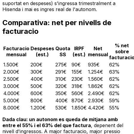
suportat en despeses) s'ingressa trimestralment a
Hisenda i mai es ingres real de l'autonom.
Comparativa: net per nivells de
facturacio
% net
Facturacio
Despeses
Quota
IRPF
Net
sobre
mensual
(est.)
SS
(est.)
mensual
facturaci
1.500€
200€
275€
90€
935€
62%
2.000€
300€
291€
155€
1.254€
63%
2.500€
400€
310€
230€
1.560€
62%
3.000€
500€
320€
318€
1.862€
62%
4.000€
600€
350€
560€
2.490€
62%
5.000€
800€
400€
870€
2.930€
59%
8.000€
1.200€
530€
1.850€
4.420€
55%
Dada clau: un autonom es queda de mitjana amb
entre el 55% i el 63% del que factura
, depenent del
nivell d'ingressos. A major facturacio, major pressio