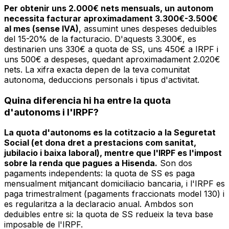
Per obtenir uns 2.000€ nets mensuals, un autonom
necessita facturar aproximadament 3.300€-3.500€
al mes (sense IVA)
, assumint unes despeses deduibles
del 15-20% de la facturacio. D'aquests 3.300€, es
destinarien uns 330€ a quota de SS, uns 450€ a IRPF i
uns 500€ a despeses, quedant aproximadament 2.020€
nets. La xifra exacta depen de la teva comunitat
autonoma, deduccions personals i tipus d'activitat.
Quina diferencia hi ha entre la quota
d'autonoms i l'IRPF?
La quota d'autonoms es la cotitzacio a la Seguretat
Social (et dona dret a prestacions com sanitat,
jubilacio i baixa laboral), mentre que l'IRPF es l'impost
sobre la renda que pagues a Hisenda.
Son dos
pagaments independents: la quota de SS es paga
mensualment mitjancant domiciliacio bancaria, i l'IRPF es
paga trimestralment (pagaments fraccionats model 130) i
es regularitza a la declaracio anual. Ambdos son
deduibles entre si: la quota de SS redueix la teva base
imposable de l'IRPF.