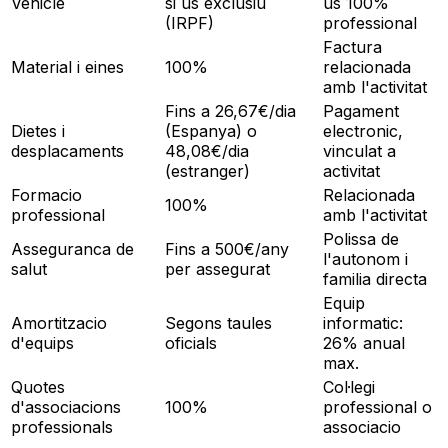
Vehicle
si us exclusiu
us 100%
(IRPF)
professional
Factura
Material i eines
100%
relacionada
amb l'activitat
Fins a 26,67€/dia
Pagament
Dietes i
(Espanya) o
electronic,
desplacaments
48,08€/dia
vinculat a
(estranger)
activitat
Formacio
Relacionada
100%
professional
amb l'activitat
Polissa de
Asseguranca de
Fins a 500€/any
l'autonom i
salut
per assegurat
familia directa
Equip
Amortitzacio
Segons taules
informatic:
d'equips
oficials
26% anual
max.
Quotes
Col·legi
d'associacions
100%
professional o
professionals
associacio